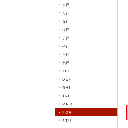
さ行
た行
な行
は行
ま行
や行
ら行
わ行
A B C
D E F
G H I
J K L
M N O
P Q R
S T U