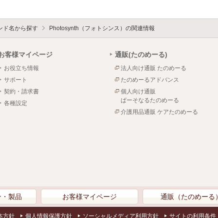
ンド名から探す
Photosynth（フォトシンス）の関連情報
お客様マイページ
通販(たのめーる)
お役立ち情報
法人向け通販 たのめーる
サポート
たのめーるアドバンス
契約・請求書
個人向け通販
ぱーそなるたのめーる
各種設定
介護用品通販 ケアたのめーる
ン・製品
お客様マイページ
通販（たのめーる
本方針
個人情報保護方針
ソーシャルメディア利用方針
サイトの利用条件