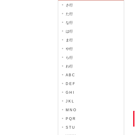
さ行
た行
な行
は行
ま行
や行
ら行
わ行
A B C
D E F
G H I
J K L
M N O
P Q R
S T U