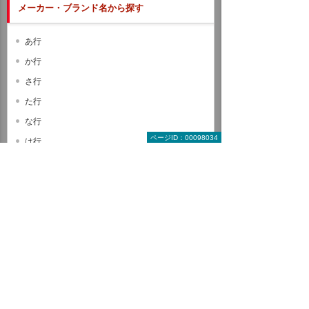
メーカー・ブランド名から探す
あ行
か行
さ行
た行
な行
ページID：00098034
は行
ま行
や行
ら行
わ行
A B C
D E F
G H I
J K L