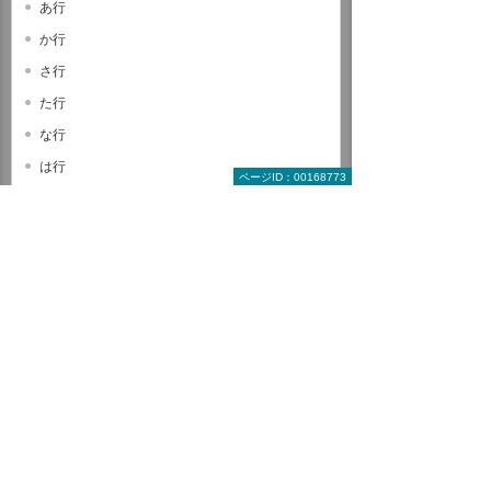
あ行
か行
さ行
た行
な行
は行
ページID：00168773
ま行
や行
ら行
わ行
A B C
D E F
G H I
J K L
M N O
P Q R