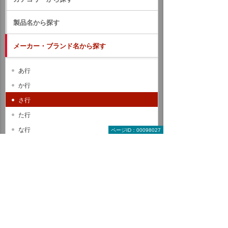
製品名から探す
メーカー・ブランド名から探す
あ行
か行
さ行
た行
な行
ページID：00098027
は行
ま行
や行
ら行
わ行
A B C