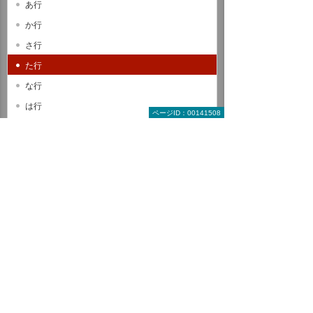
あ行
か行
さ行
た行
な行
は行
ページID：00141508
ま行
や行
ら行
わ行
A B C
D E F
G H I
J K L
M N O
P Q R