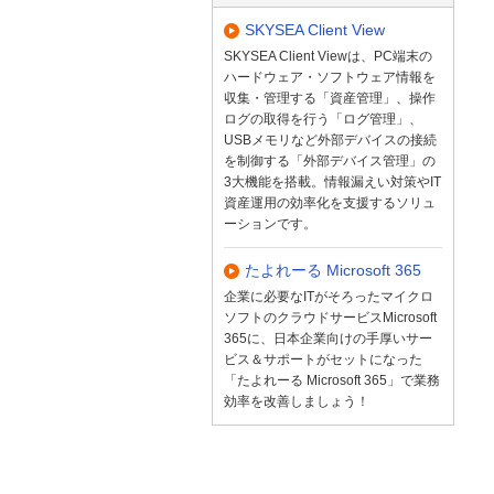
SKYSEA Client View
SKYSEA Client Viewは、PC端末の
ハードウェア・ソフトウェア情報を
収集・管理する「資産管理」、操作
ログの取得を行う「ログ管理」、
USBメモリなど外部デバイスの接続
を制御する「外部デバイス管理」の
3大機能を搭載。情報漏えい対策やIT
資産運用の効率化を支援するソリュ
ーションです。
たよれーる Microsoft 365
企業に必要なITがそろったマイクロ
ソフトのクラウドサービスMicrosoft
365に、日本企業向けの手厚いサー
ビス＆サポートがセットになった
「たよれーる Microsoft 365」で業務
効率を改善しましょう！