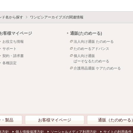
ンド名から探す
ワンビシアーカイブズの関連情報
お客様マイページ
通販(たのめーる)
お役立ち情報
法人向け通販 たのめーる
サポート
たのめーるアドバンス
契約・請求書
個人向け通販
ぱーそなるたのめーる
各種設定
介護用品通販 ケアたのめーる
ン・製品
お客様マイページ
通販（たのめーる
本方針
個人情報保護方針
ソーシャルメディア利用方針
サイトの利用条件