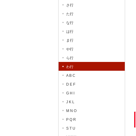
さ行
た行
な行
は行
ま行
や行
ら行
わ行
A B C
D E F
G H I
J K L
M N O
P Q R
S T U