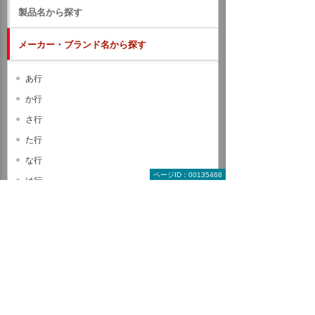
製品名から探す
メーカー・ブランド名から探す
あ行
か行
さ行
た行
な行
ページID：00135468
は行
ま行
や行
ら行
わ行
A B C
D E F