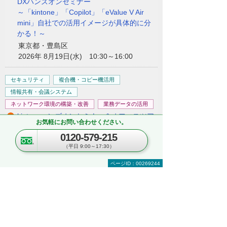
DXハンズオンセミナー
～「kintone」「Copilot」「eValue V Air
mini」自社での活用イメージが具体的に分
かる！～
東京都・豊島区
2026年 8月19日(水) 10:30～16:00
セキュリティ
複合機・コピー機活用
情報共有・会議システム
ネットワーク環境の構築・改善
業務データの活用
kintoneハンズオンセミナー＆オフィスツア
お気軽にお問い合わせください。
ー
0120-579-215
～kintoneの実機を体験！ ＆実際のオフィス
（平日 9:00～17:30）
をツアー形式でご案内～
埼玉県・さいたま市
ページID：00269244
2026年 8月25日(火) 10:00～16:30
ナビゲーションメニュー
複合機・コピー機・プリンター