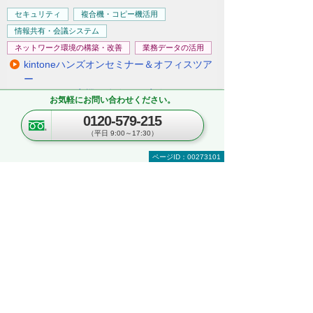
セキュリティ
複合機・コピー機活用
情報共有・会議システム
ネットワーク環境の構築・改善
業務データの活用
kintoneハンズオンセミナー＆オフィスツア
ー
～kintoneの実機を体験！ ＆実際のオフィス
お気軽にお問い合わせください。
をツアー形式でご案内～
0120-579-215
埼玉県・さいたま市
（平日 9:00～17:30）
2026年 8月25日(火) 10:00～16:30
ページID：00273101
ナビゲーションメニュー
複合機・コピー機・プリンター
製品・ソリューションを探す
製品カテゴリーから探す
フルカラー複合機
モノクロ複合機