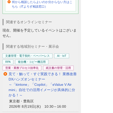
何から相談したらよいのか分からない方はこ
ちら（ITよろず相談窓口）
関連するオンラインセミナー
現在、開催を予定しているイベントはございま
せん。
関連する地域別セミナー・展示会
文書管理・電子契約・ペーパーレス
AI・IoT
RPA
複合機・コピー機活用
営業・業務プロセス効率化
紙文書の管理・活用
見て・触って・すぐ実践できる！ 業務改善
DXハンズオンセミナー
～「kintone」「Copilot」「eValue V Air
mini」自社での活用イメージが具体的に分
かる！～
東京都・豊島区
2026年 8月19日(水) 10:30～16:00