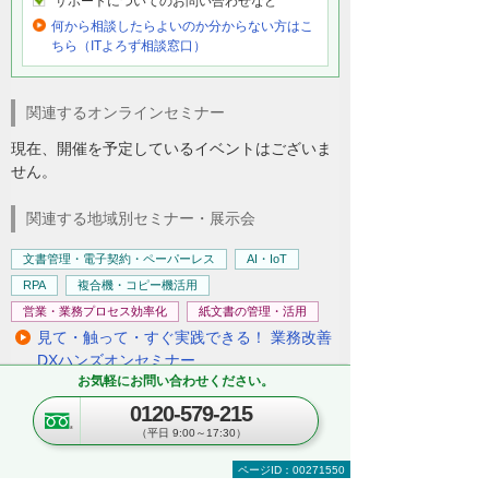
サポートについてのお問い合わせなど
何から相談したらよいのか分からない方はこ
ちら（ITよろず相談窓口）
関連するオンラインセミナー
現在、開催を予定しているイベントはございま
せん。
関連する地域別セミナー・展示会
文書管理・電子契約・ペーパーレス
AI・IoT
RPA
複合機・コピー機活用
営業・業務プロセス効率化
紙文書の管理・活用
見て・触って・すぐ実践できる！ 業務改善
DXハンズオンセミナー
お気軽にお問い合わせください。
～「kintone」「Copilot」「eValue V Air
mini」自社での活用イメージが具体的に分
0120-579-215
かる！～
（平日 9:00～17:30）
東京都・豊島区
ページID：00271550
2026年 8月19日(水) 10:30～16:00