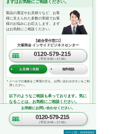
まずはお気軽にご相談ください。
製品の選定やお見積りなど、お客
様に支えられた多数の実績でお客
様のお悩みにお応えします。まず
はお気軽にご相談ください。
【総合受付窓口】
大塚商会 インサイドビジネスセンター
0120-579-215
（平日 9:00～17:30）
お見積り依頼
無料相談
＊メールでの連絡をご希望の方も、お問い合わせボタンをご利
用ください。
以下のようなご相談も承っております。気に
なることは、お気軽にご相談ください。
お気軽にお問い合わせください。
複合機のリースやレンタルのご相談
オプション機器の同時見積りや購入
0120-579-215
業務に必須な機器の一括見積り
（平日 9:00～17:30）
複数台購入時の価格相談
ページID：00094962