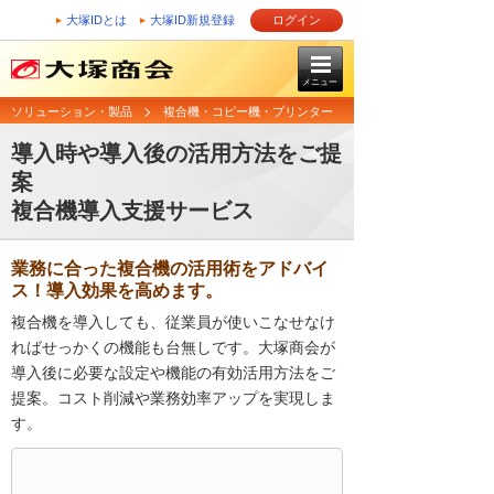
大塚IDとは
大塚ID新規登録
ログイン
メニュー
ソリューション・製品
複合機・コピー機・プリンター
導入時や導入後の活用方法をご提
案
複合機導入支援サービス
業務に合った複合機の活用術をアドバイ
ス！導入効果を高めます。
複合機を導入しても、従業員が使いこなせなけ
ればせっかくの機能も台無しです。大塚商会が
導入後に必要な設定や機能の有効活用方法をご
提案。コスト削減や業務効率アップを実現しま
す。