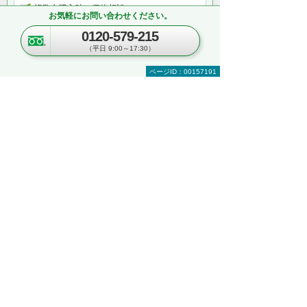
複数台購入時の価格相談
お気軽にお問い合わせください。
関連ソリューションの提案依頼
0120-579-215
サポートについてのお問い合わせなど
（平日 9:00～17:30）
何から相談したらよいのか分からない方はこ
ちら（ITよろず相談窓口）
ページID：00157191
関連するオンラインセミナー
現在、開催を予定しているイベントはございま
せん。
関連する地域別セミナー・展示会
文書管理・電子契約・ペーパーレス
AI・IoT
RPA
複合機・コピー機活用
営業・業務プロセス効率化
紙文書の管理・活用
見て・触って・すぐ実践できる！ 業務改善
DXハンズオンセミナー
～「kintone」「Copilot」「eValue V Air
mini」自社での活用イメージが具体的に分