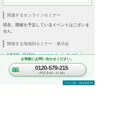
関連するオンラインセミナー
現在、開催を予定しているイベントはございま
せん。
関連する地域別セミナー・展示会
文書管理・電子契約・ペーパーレス
AI・IoT
お気軽にお問い合わせください。
RPA
複合機・コピー機活用
0120-579-215
営業・業務プロセス効率化
紙文書の管理・活用
（平日 9:00～17:30）
見て・触って・すぐ実践できる！ 業務改善
DXハンズオンセミナー
ページID：00135572
～「kintone」「Copilot」「eValue V Air
mini」自社での活用イメージが具体的に分
かる！～
東京都・豊島区
2026年 8月19日(水) 10:30～16:00
セキュリティ
複合機・コピー機活用