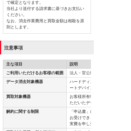
で確定となります。
当社より送付する請求書に基づきお支払い
ください。
なお、消去作業費用と買取金額は相殺を原
則とします。
注意事項
主な項目
説明
ご利用いただけるお客様の範囲
法人・官公庁のお客様（個人のお
データ消去対象機器
ハードディスク搭載機器（パソコ
ートデバイス、単体ハードディスク
買取対象機器
お客様所有物件（リース、レンタ
ただいたデータ消去対象機器
解約に関する制限
「申込書」に基づくデータ消去作
お受けできません。万一、解約の
実費を申し受けます。