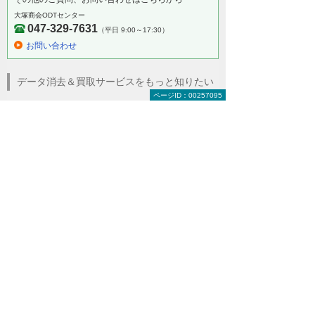
大塚商会ODTセンター
047-329-7631
（平日 9:00～17:30）
お問い合わせ
データ消去＆買取サービスをもっと知りたい
ページID：00257095
データ消去＆買取サービストップ
サービスの特長
サービスメニュー
データ消去方式
料金
ご依頼からお支払いまでの流れ
データ消去施設 ODTセンター
動画で見る ODTセンター
よくあるご質問
関連するソリューション・製品