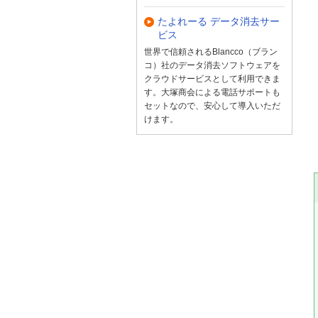
たよれーる データ消去サー
ビス
世界で信頼されるBlancco（ブラン
コ）社のデータ消去ソフトウェアを
クラウドサービスとして利用できま
す。大塚商会による電話サポートも
セットなので、安心して導入いただ
けます。