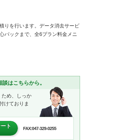
積りを行います。データ消去サービ
心パックまで、全6プラン料金メニ
相談はこちらから。
くため、しっか
付けておりま
シート
FAX:047-329-0255
）