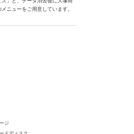
ビス」と、データ消去後に大塚商
のメニューをご用意しています。
ージ
ードディスク