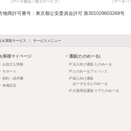
（データ復旧／復元サービス）
（データバ
古物商許可番号：東京都公安委員会許可 第301029603269号
去＆買取サービス
サービスメニュー
お客様マイページ
通販(たのめーる)
お役立ち情報
法人向け通販 たのめーる
サポート
たのめーるアドバンス
契約・請求書
個人向け通販
ぱーそなるたのめーる
各種設定
介護用品通販 ケアたのめーる