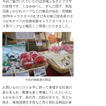
今回ご協力いただいたのは宮城ふるさとプラザ
の皆様です。くるみゆべし、ずんだ団子、気仙
沼産ふかひれスープなどの食品や仙台・宮城観
光PRキャラクターのむすび丸や南三陸名産のタ
コがモチーフの合格祈願キャラクターオクトパ
ス君グッズなど幅広くご用意いただきました。
今回の物産展の商品
お買いものリストを手に持って来場する社員の
姿も見られ、数量を多く準備していただいたに
もかかわらず、萩の月、白松がモナカ、生どら
焼き、発泡清酒すず音など売り切れる商品が多