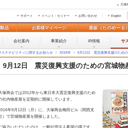
大塚
サポート
イベント・セミナー
お問い合わせ
English
製品
お客様マイページ
通販（たのめーる
会社案内
事業紹介
IR情報
サ
サステナビリティに関するお知らせ
2016年
9月12日 震災復興支援のため
9月12日 震災復興支援のための宮城
大塚商会では2012年から東日本大震災復興支援のため
の社内物産展を定期的に開催しています。
2016年9月12日（月）に、大塚商会梅田ビル（関西支
社）で宮城物産展を開催しました。
ご協力いただいたのは、一般社団法人希望の環です。