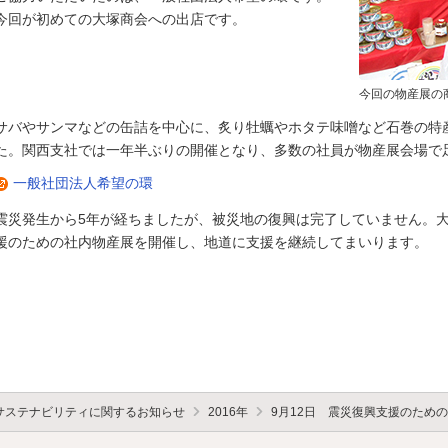
今回が初めての大塚商会への出店です。
今回の物産展の
サバやサンマなどの缶詰を中心に、炙り牡蠣やホタテ味噌など石巻の特
た。関西支社では一年半ぶりの開催となり、多数の社員が物産展会場で
一般社団法人希望の環
震災発生から5年が経ちましたが、被災地の復興は完了していません。大
援のための社内物産展を開催し、地道に支援を継続してまいります。
サステナビリティに関するお知らせ
2016年
9月12日 震災復興支援のため