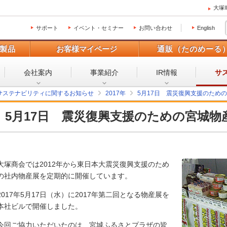
大塚
サポート
イベント・セミナー
お問い合わせ
English
製品
お客様マイページ
通販（たのめーる
会社案内
事業紹介
IR情報
サ
サステナビリティに関するお知らせ
2017年
5月17日 震災復興支援のため
5月17日 震災復興支援のための宮城
大塚商会では2012年から東日本大震災復興支援のため
の社内物産展を定期的に開催しています。
2017年5月17日（水）に2017年第二回となる物産展を
本社ビルで開催しました。
今回ご協力いただいたのは、宮城ふるさとプラザの皆