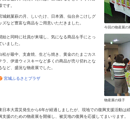
様です。
宮城銘菓萩の月、しいたけ、日本酒、仙台弁こけしグ
ッズなど豊富な商品をご用意いただきました。
今回の物産展の
開始と同時に社員が来場し、気になる商品を手にとっ
ていました。
白松が最中、支倉焼、生どら焼き、黄金のたまごカス
テラ、伊達ウィスキーなど多くの商品が売り切れとな
るなど、盛況な物産展でした。
宮城ふるさとプラザ
物産展の様子
東日本大震災発生から6年が経過しましたが、現地での復興支援活動は
興支援のための物産展を開催し、被災地の復興を応援してまいります。