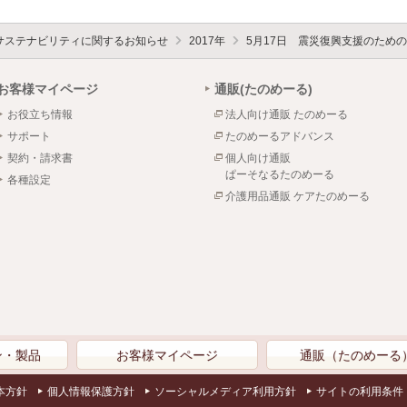
サステナビリティに関するお知らせ
2017年
5月17日 震災復興支援のため
お客様マイページ
通販(たのめーる)
お役立ち情報
法人向け通販 たのめーる
サポート
たのめーるアドバンス
契約・請求書
個人向け通販
ぱーそなるたのめーる
各種設定
介護用品通販 ケアたのめーる
ン・製品
お客様マイページ
通販（たのめーる
本方針
個人情報保護方針
ソーシャルメディア利用方針
サイトの利用条件