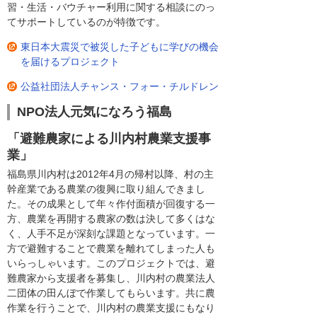
習・生活・バウチャー利用に関する相談にのっ
てサポートしているのが特徴です。
東日本大震災で被災した子どもに学びの機会
を届けるプロジェクト
公益社団法人チャンス・フォー・チルドレン
NPO法人元気になろう福島
「避難農家による川内村農業支援事
業」
福島県川内村は2012年4月の帰村以降、村の主
幹産業である農業の復興に取り組んできまし
た。その成果として年々作付面積が回復する一
方、農業を再開する農家の数は決して多くはな
く、人手不足が深刻な課題となっています。一
方で避難することで農業を離れてしまった人も
いらっしゃいます。このプロジェクトでは、避
難農家から支援者を募集し、川内村の農業法人
二団体の田んぼで作業してもらいます。共に農
作業を行うことで、川内村の農業支援にもなり