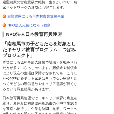
避難農家の営農意欲の維持・生きがい作り・農
家ネットワークの形成にも寄与します。
避難農家による川内村農業支援事業
NPO法人元気になろう福島
NPO法人日本教育再興連盟
「南相馬市の子どもたちを対象とし
たキャリア教育プログラム つぼみ
プロジェクト」
震災による原発事故の影響で離職・休職をされ
た方が多くいらっしゃいます。賠償金や補償金
により現在の生活は保障がなされても、こうし
た公的扶助を受ける家庭はそうでない家庭と比
べて子どもの勤労意欲やキャリア意識が低くな
るという調査結果があります。
日本教育再興連盟では、キャリア教育に焦点を
絞り、夏休みに福島県南相馬市の小中学生20名
を東京へ招待し、企業を訪問、見学、ワークへ