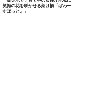
「被災地で子育て中の女性が地域に
笑顔の花を咲かせる架け橋『ぱわー
すぽっと』」
岩手県陸前高田市は半数を超える世帯が被災
し、ほとんどの公共施設は壊滅的な被害を受け
ました。現在も仮設住宅には3000人を超える人
が暮らし、町中を復興工事車両が往復し、親子
が安全に遊べる公園や安心して過ごせる場所が
少なく、乳幼児を育てる母親同士が出会う機会
が非常に限られています。また、育児中の母親
が求めるリラックス・ストレス解消の場、スキ
ルアップや学びを得られる講座の開催も少な
く、育児への気づき・ゆとり・自信を得られな
い状況があります。
ママのぱわーすぽっと陸前高田は、育児環境を
自分たちの手で変えて行こうと子育て中の母親
により立ち上げられました。第一回、第二回と
子育て中の母親を対象にしたイベント「ママフ
ェス」を開催し、助産師相談、ベビーマッサー
ジ、マザーズコーチング等の企画に80組を超え
る多くの母子が参加しました。復興応援プロジ