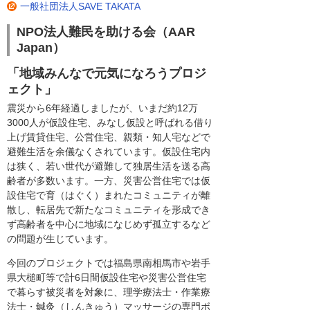
一般社団法人SAVE TAKATA
NPO法人難民を助ける会（AAR
Japan）
「地域みんなで元気になろうプロジ
ェクト」
震災から6年経過しましたが、いまだ約12万
3000人が仮設住宅、みなし仮設と呼ばれる借り
上げ賃貸住宅、公営住宅、親類・知人宅などで
避難生活を余儀なくされています。仮設住宅内
は狭く、若い世代が避難して独居生活を送る高
齢者が多数います。一方、災害公営住宅では仮
設住宅で育（はぐく）まれたコミュニティが離
散し、転居先で新たなコミュニティを形成でき
ず高齢者を中心に地域になじめず孤立するなど
の問題が生じています。
今回のプロジェクトでは福島県南相馬市や岩手
県大槌町等で計6日間仮設住宅や災害公営住宅
で暮らす被災者を対象に、理学療法士・作業療
法士・鍼灸（しんきゅう）マッサージの専門ボ