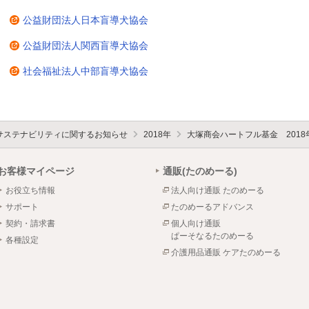
公益財団法人日本盲導犬協会
公益財団法人関西盲導犬協会
社会福祉法人中部盲導犬協会
サステナビリティに関するお知らせ
2018年
大塚商会ハートフル基金 2018
お客様マイページ
通販(たのめーる)
お役立ち情報
法人向け通販 たのめーる
サポート
たのめーるアドバンス
契約・請求書
個人向け通販
ぱーそなるたのめーる
各種設定
介護用品通販 ケアたのめーる