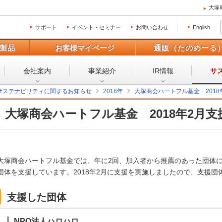
大塚
サポート
イベント・セミナー
お問い合わせ
English
製品
お客様マイページ
通販（たのめーる
会社案内
事業紹介
IR情報
サ
サステナビリティに関するお知らせ
2018年
大塚商会ハートフル基金 2018
大塚商会ハートフル基金 2018年2月
大塚商会ハートフル基金では、年に2回、加入者から推薦のあった団体
団体を支援しています。2018年2月に支援を実施しましたので、支援団
支援した団体
NPO法人ハロハロ