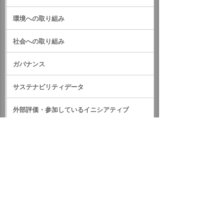
環境への取り組み
社会への取り組み
ガバナンス
サステナビリティデータ
外部評価・参加しているイニシアティブ
GRIスタンダード対照表
サステナビリティに関するお知らせ
統合報告書（IR情報）
ホーム
企業情報
サステナビリティ
サステナビリティに関するお知らせ
2021年
CO2排出量の少ない「低炭素電力」を南大塚ビルと新宿ビル