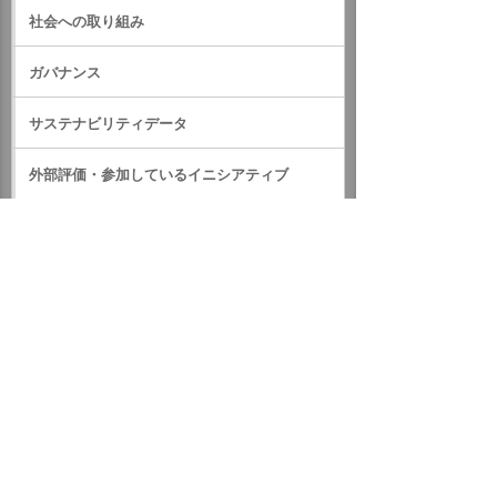
社会への取り組み
ガバナンス
サステナビリティデータ
外部評価・参加しているイニシアティブ
GRIスタンダード対照表
サステナビリティに関するお知らせ
統合報告書（IR情報）
ホーム
企業情報
サステナビリティ
サステナビリティに関するお知らせ
2022年
10月19日 大塚梅田ビルで献血会を開催しました。
イベント・セミナー
お問い合わせ
ニュース・お知らせ
情報セキュリティ基本方針