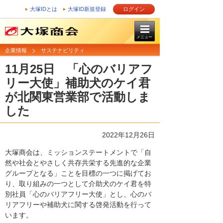
大塚IDとは
大塚ID新規登録
ログイン
メニュー
企業情報
サステナビリティ
11月25日 「心のバリアフ
リー大使」補助犬のケイ君
が北関東営業部で活動しま
した
2022年12月26日
大塚商会は、ミッションステートメントで「自
然や社会とやさしく共存共栄する先進的な企業
グループとなる」ことを目標の一つに掲げてお
り、取り組みの一つとして介助犬のケイ君を特
別社員「心のバリアフリー大使」とし、心のバ
リアフリーや補助犬に関する啓発活動を行って
います。