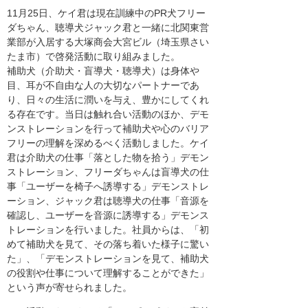
11月25日、ケイ君は現在訓練中のPR犬フリー
ダちゃん、聴導犬ジャック君と一緒に北関東営
業部が入居する大塚商会大宮ビル（埼玉県さい
たま市）で啓発活動に取り組みました。
補助犬（介助犬・盲導犬・聴導犬）は身体や
目、耳が不自由な人の大切なパートナーであ
り、日々の生活に潤いを与え、豊かにしてくれ
る存在です。当日は触れ合い活動のほか、デモ
ンストレーションを行って補助犬や心のバリア
フリーの理解を深めるべく活動しました。ケイ
君は介助犬の仕事「落とした物を拾う」デモン
ストレーション、フリーダちゃんは盲導犬の仕
事「ユーザーを椅子へ誘導する」デモンストレ
ーション、ジャック君は聴導犬の仕事「音源を
確認し、ユーザーを音源に誘導する」デモンス
トレーションを行いました。社員からは、「初
めて補助犬を見て、その落ち着いた様子に驚い
た」、「デモンストレーションを見て、補助犬
の役割や仕事について理解することができた」
という声が寄せられました。