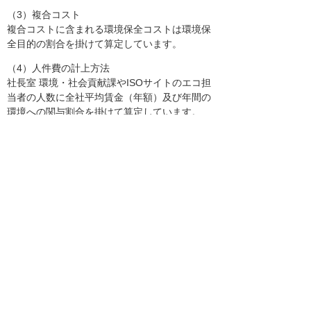
（3）複合コスト
複合コストに含まれる環境保全コストは環境保
全目的の割合を掛けて算定しています。
（4）人件費の計上方法
社長室 環境・社会貢献課やISOサイトのエコ担
当者の人数に全社平均賃金（年額）及び年間の
環境への関与割合を掛けて算定しています。
環境保全効果の算定基準
前年との比較で算定しています。
（前年環境負荷）－（当年環境負荷）
ただし電力使用量、ガソリン使用量、コピー用
紙使用量、廃棄物等総排出量の2016年の環境負
荷は、2015年との比較性を考慮し、操業度（売
上高）による調整（以下の式）を行っていま
す。
2016年環境負荷（調整後）＝2015年環境負