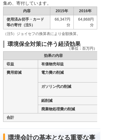
集め、寄付しています。
内容
2015年
2016年
使用済み切手・カード
66,347円
64,868円
等の寄付（注5）
分
分
（注5）ジョイセフの換算表により金額換算。
環境保全対策に伴う経済効果
（単位：百万円）
効果の内容
収益
有価物売却益
費用節減
電力費の削減
ガソリン代の削減
紙削減
廃棄物処理費の削減
合計
環境会計の基本となる重要な事