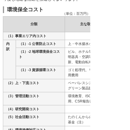
環境保全コスト
（単位：百万円）
分類
主な取り組みの内容
（1）事業エリア内コスト
内
（1）-1 公害防止コスト
上・中水揚水ポンプ整備
訳
（1）-2 地球環境保全コス
ビル、ホテル等のLED照明工事、照
ト
明器具・空調等を高効率機器へ更
新、電動自転車導入
（1）-3 資源循環コスト
ゴミ処理代、リサイクルセンター運
用費用
（2）上・下流コスト
ペーパレスシステム、たのめーるの
グリーン製品販売促進
（3）管理活動コスト
環境教育、ISO14001の整備・運
用、CSR報告書の開示
（4）研究開発コスト
（5）社会活動コスト
たのくんからの贈り物、ハートフル
基金（注）
（6）環境損傷対応コスト