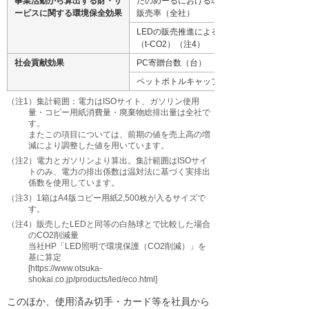
事業活動から算出する財・サ
たのめーるにおける環境対応商品の
ービスに関する環境保全効果
販売率（全社）
LEDの販売推進によるCO2削減量
（t-CO2）（注4）
社会貢献効果
PC寄贈台数（台）
ペットボトルキャップ回収量（kg）
（注1）集計範囲：電力はISOサイト、ガソリン使用
量・コピー用紙消費量・廃棄物総排出量は全社で
す。
またこの項目については、前期の値を売上高の増
減により調整した値を用いています。
（注2）電力とガソリンより算出。集計範囲はISOサイ
トのみ、電力の排出係数は温対法に基づく実排出
係数を使用しています。
（注3）1箱はA4版コピー用紙2,500枚が入るサイズで
す。
（注4）販売したLEDと同等の白熱球とで比較した場合
のCO2削減量
当社HP「LED照明で環境保護（CO2削減）」を
基に算定
[https://www.otsuka-
shokai.co.jp/products/led/eco.html]
このほか、使用済み切手・カード等を社員から