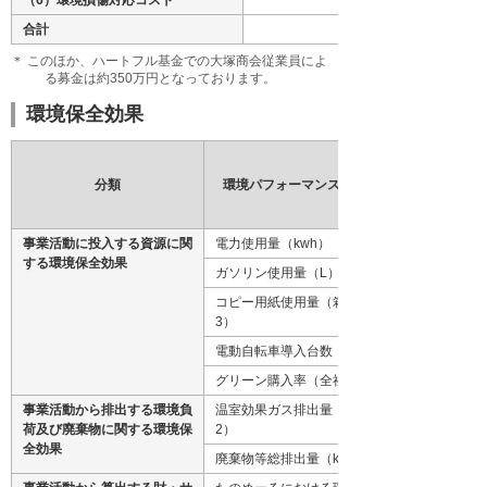
合計
＊ このほか、ハートフル基金での大塚商会従業員によ
る募金は約350万円となっております。
環境保全効果
分類
環境パフォーマンス指標（単位）
事業活動に投入する資源に関
電力使用量（kwh）（注1）
する環境保全効果
ガソリン使用量（L）（注1）
コピー用紙使用量（箱）（注1、
3）
電動自転車導入台数（全社）（台）
グリーン購入率（全社）
事業活動から排出する環境負
温室効果ガス排出量（t-CO2）（注
荷及び廃棄物に関する環境保
2）
全効果
廃棄物等総排出量（kg）（注1）