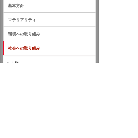
基本方針
マテリアリティ
環境への取り組み
社会への取り組み
人権
健康と安全
ダイバーシティ・エクイティ＆インクルージョン
の推進
次世代育成
自然災害対策
BCP対策（事業継続計画）
災害時連携協定
社会貢献活動