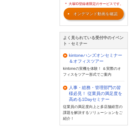
＊ 大塚ID登録者限定のサービスです。
オンデマンド動画を確認
よく見られている受付中のイベン
ト・セミナー
kintoneハンズオンセミナー
＆オフィスツアー
kintoneの実機を体験！ ＆実際のオ
フィスをツアー形式でご案内
人事・総務・管理部門の皆
様必見！ 従業員の満足度を
高める1Dayセミナー
従業員の満足度向上と多店舗経営の
課題を解決するソリューションをご
紹介！