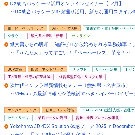
DX統合パッケージ活用オンラインセミナー【12月】
～DX統合パッケージを深掘り活用、新たな運用スタイル
電子化・ペーパーレス
AI・データ活用
文書管理・電子契約・ペーパ
クラウド
紙文書の管理・活用
オンライン
紙文書からの脱却！ 知識ゼロから始められる業務効率ア
～「かんたん」ってすごい！「ペーパーレス」革命！～
BCP対策
回線・ネットワーク
クラウド
サーバー活用
IT
ITの運用・保守の負荷軽減
経営基盤強化・リスク対策
次世代インフラ最新情報セミナー〔愛知県・名古屋市〕
～VMwareの最新情報と今後検討すべきハイパーバイザ
エンジニアリング
セキュリティ対策
CAD・PLM（設計支援・管理
セキュリティ
業務データの活用
営業・業務プロセス効率化
Yokohama 3D×DX Solution 体感フェア 2025 in De
～来て！ 見て！ 触って納得！ 体感フェア～