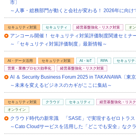
市〕
～人事・総務部門が動くと会社が変わる！ 2026年に向
セキュリティ対策
セキュリティ
経営基盤強化・リスク対策
オン
アンコール開催！ セキュリティ対策評価制度関連セミナ
～「セキュリティ対策評価制度」最新情報～
AI・データ活用
セキュリティ対策
AI・IoT
RPA
セキュリテ
営業・業務プロセス効率化
経営基盤強化・リスク対策
AI ＆ Security Business Forum 2025 in TAKANAW
～未来を変えるビジネスのカギがここに集結～
セキュリティ対策
クラウド
セキュリティ
経営基盤強化・リスク
オンライン
クラウド時代の新常識 「SASE」で実現するゼロトラ
～Cato Cloudサービスを活用した「どこでも安全」な