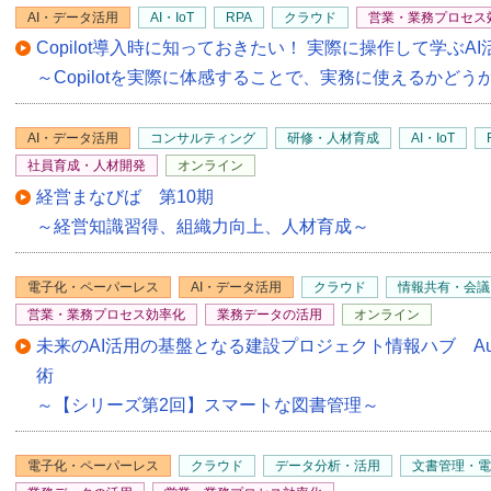
AI・データ活用
AI・IoT
RPA
クラウド
営業・業務プロセス
Copilot導入時に知っておきたい！ 実際に操作して学ぶ
～Copilotを実際に体感することで、実務に使えるかどう
AI・データ活用
コンサルティング
研修・人材育成
AI・IoT
社員育成・人材開発
オンライン
経営まなびば 第10期
～経営知識習得、組織力向上、人材育成～
電子化・ペーパーレス
AI・データ活用
クラウド
情報共有・会議
営業・業務プロセス効率化
業務データの活用
オンライン
未来のAI活用の基盤となる建設プロジェクト情報ハブ Autodesk 
術
～【シリーズ第2回】スマートな図書管理～
電子化・ペーパーレス
クラウド
データ分析・活用
文書管理・電