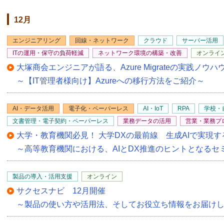
12月
エンジニアリング
回線・ネットワーク
クラウド
サーバー活用
ITの運用・保守の負荷軽減
ネットワーク環境の構築・改善
オンライ
大塚商会エンジニアが語る、Azure Migrateの実践ノウ
～【IT管理者様向け】Azureへの移行方法をご紹介～
AI・データ活用
電子化・ペーパーレス
AI・IoT
RPA
学校・
文書管理・電子契約・ペーパーレス
業務データの活用
営業・業務プ
大学・教育機関必見！ 大学DXの最前線 生成AIで実現
～高等教育機関における、AIとDX推進のヒントとなるセ
製品の導入・活用支援
オンライン
サクセスナビ 12月開催
～製品の使い方や活用法、そしてお役立ち情報をお届け