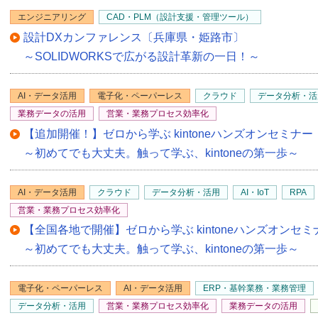
エンジニアリング
CAD・PLM（設計支援・管理ツール）
設計DXカンファレンス〔兵庫県・姫路市〕
～SOLIDWORKSで広がる設計革新の一日！～
AI・データ活用
電子化・ペーパーレス
クラウド
データ分析・活
業務データの活用
営業・業務プロセス効率化
【追加開催！】ゼロから学ぶ kintoneハンズオンセミナ
～初めてでも大丈夫。触って学ぶ、kintoneの第一歩～
AI・データ活用
クラウド
データ分析・活用
AI・IoT
RPA
営業・業務プロセス効率化
【全国各地で開催】ゼロから学ぶ kintoneハンズオンセ
～初めてでも大丈夫。触って学ぶ、kintoneの第一歩～
電子化・ペーパーレス
AI・データ活用
ERP・基幹業務・業務管理
データ分析・活用
営業・業務プロセス効率化
業務データの活用