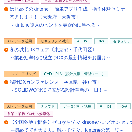
業務データの活用
営業・業務プロセス効率化
はじめてのkintone！ 簡単アプリ作成・操作体験セミ
答えします！〔大阪府・大阪市〕
～kintone導入のヒントを実践的に学べる～
AI・データ活用
セキュリティ対策
AI・IoT
RPA
セキュリテ
冬の城北DXフェア〔東京都・千代田区〕
～業務効率化に役立つDXの最新情報をお届け～
エンジニアリング
CAD・PLM（設計支援・管理ツール）
設計DXカンファレンス〔兵庫県・神戸市〕
～SOLIDWORKSで広がる設計革新の一日！～
AI・データ活用
クラウド
データ分析・活用
AI・IoT
RPA
営業・業務プロセス効率化
【全国各地で開催】ゼロから学ぶ kintoneハンズオンセ
～初めてでも大丈夫。触って学ぶ、kintoneの第一歩～