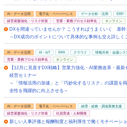
AI・データ活用
電子化・ペーパーレス
データ分析・活用
ERP
経営基盤強化・リスク対策
営業・業務プロセス効率化
オンライン
DXを間違っていませんか？ こうすればうまくいく 基
～DX成功のポイントについて具体的な事例も交え詳しく
AI・データ活用
AI・IoT
RPA
クラウド
情報共有・会議シス
営業・業務プロセス効率化
オンライン
【12月に見直すDX戦略】営業力強化・AI業務改革・最
経営セミナー
～「情報活用の加速」と「巧妙化するリスク」の課題を
全性を飛躍的に向上させる～
AI・データ活用
電子化・ペーパーレス
経理・総務・調達業務支援
経営基盤強化・リスク対策
社員育成・人材開発
新しい人事評価と報酬制度と福利厚生で働くモチベーシ