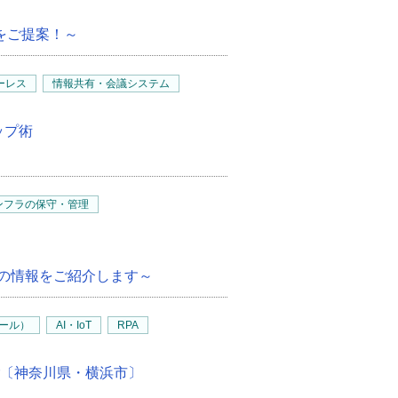
をご提案！～
ーレス
情報共有・会議システム
ップ術
インフラの保守・管理
ーの情報をご紹介します～
ツール）
AI・IoT
RPA
cember〔神奈川県・横浜市〕