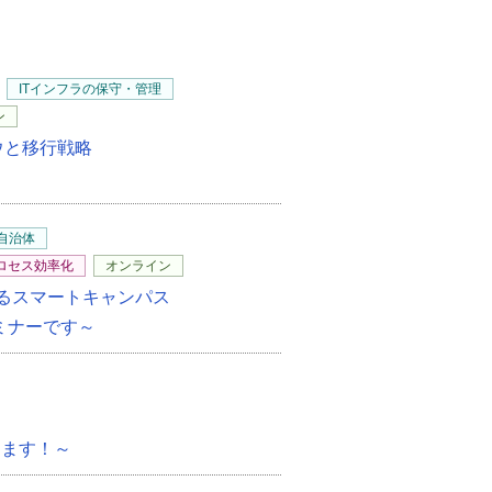
ITインフラの保守・管理
ン
ハウと移行戦略
自治体
ロセス効率化
オンライン
するスマートキャンパス
ミナーです～
します！～