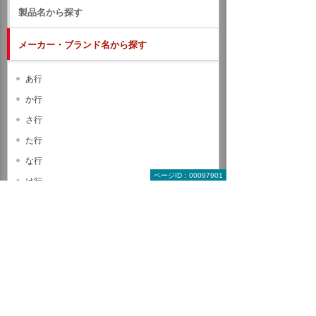
製品名から探す
メーカー・ブランド名から探す
あ行
か行
さ行
た行
な行
ページID：00097901
は行
ま行
や行
ら行
わ行
A B C
D E F