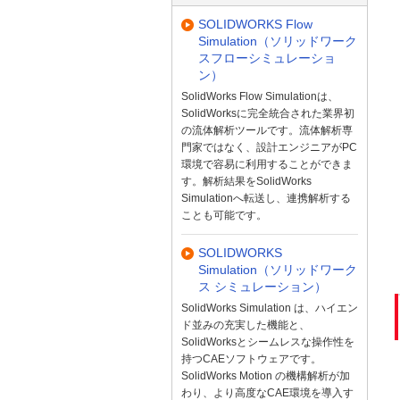
SOLIDWORKS Flow
Simulation（ソリッドワーク
スフローシミュレーショ
ン）
SolidWorks Flow Simulationは、
SolidWorksに完全統合された業界初
の流体解析ツールです。流体解析専
門家ではなく、設計エンジニアがPC
環境で容易に利用することができま
す。解析結果をSolidWorks
Simulationへ転送し、連携解析する
ことも可能です。
SOLIDWORKS
Simulation（ソリッドワーク
ス シミュレーション）
SolidWorks Simulation は、ハイエン
ド並みの充実した機能と、
SolidWorksとシームレスな操作性を
持つCAEソフトウェアです。
SolidWorks Motion の機構解析が加
わり、より高度なCAE環境を導入す