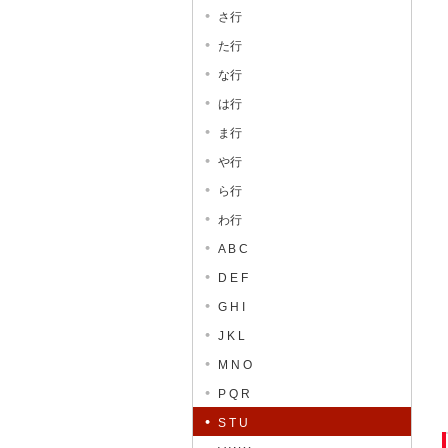
さ行
た行
な行
は行
ま行
や行
ら行
わ行
A B C
D E F
G H I
J K L
M N O
P Q R
S T U