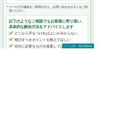
＊メールでの連絡をご希望の方も、お問い合わせボタンをご利
用ください。
以下のようなご相談でもお客様に寄り添い、
具体的な解決方法をアドバイスします
どこから手をつければよいか分からない
検討すべきポイントを教えてほしい
自社に必要なものを提案してほしい
ページID：00298694
予算内で最適なプランを提案してほしい
何から相談したらよいのか分からない方はこ
ちら（ITよろず相談窓口）
ビジネスフォン（ビジネスホン）製品をもっ
と知りたい
ビジネスフォン（ビジネスホン）トップ
業務効率を改善する機能
検討シーン別に選ぶ
スマートフォンの内線化