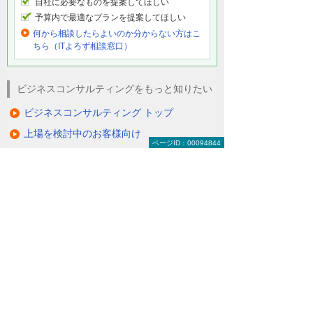
自社に必要なものを提案してほしい
予算内で最適なプランを提案してほしい
何から相談したらよいのか分からない方はこ
ちら（ITよろず相談窓口）
ビジネスコンサルティングをもっと知りたい
ビジネスコンサルティング トップ
上場を検討中のお客様向け
ページID：00094844
システム導入で迷われているお客様向け
情報システム担当者向け
内部統制支援コンサルティング
業務改善・システム導入コンサルティング
関連ソリューション・製品
経営分析のプロから経営診断やアドバイス
をもらいたい
（経営支援サービス）