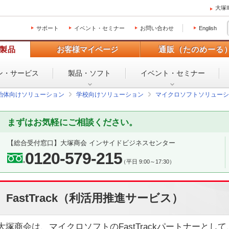
大塚
サポート
イベント・セミナー
お問い合わせ
English
製品
お客様マイページ
通販（たのめーる
ン・
サービス
製品・ソフト
イベント・
セミナー
治体向けソリューション
学校向けソリューション
マイクロソフトソリューシ
まずはお気軽にご相談ください。
【総合受付窓口】
大塚商会 インサイドビジネスセンター
0120-579-215
（平日 9:00～17:30）
FastTrack（利活用推進サービス）
大塚商会は、マイクロソフトのFastTrackパートナーとして、お客