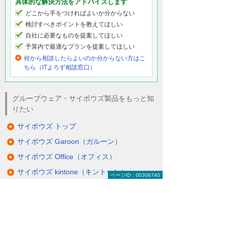
具体的な解決方法をアドバイスします
どこから手をつければよいか分からない
検討すべきポイントを教えてほしい
自社に必要なものを提案してほしい
予算内で最適なプランを提案してほしい
何から相談したらよいのか分からない方はこ
ちら（ITよろず相談窓口）
グループウェア・サイボウズ製品をもっと知
りたい
サイボウズ トップ
サイボウズ Garoon（ガルーン）
サイボウズ Office（オフィス）
サイボウズ kintone（キントーン）
ページID：00306740
サイボウズ メールワイズ
サイボウズ リモートサービス
サイボウズ オプション製品（クラウド版
対象）