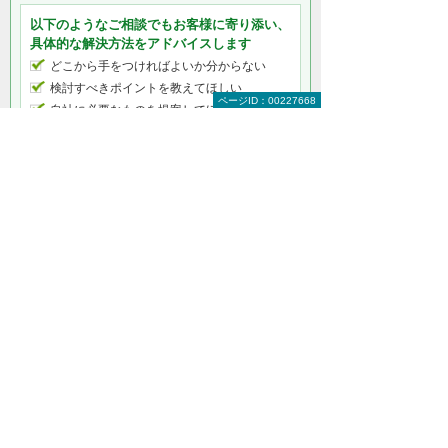
以下のようなご相談でもお客様に寄り添い、
具体的な解決方法をアドバイスします
どこから手をつければよいか分からない
検討すべきポイントを教えてほしい
ページID：00227668
自社に必要なものを提案してほしい
予算内で最適なプランを提案してほしい
何から相談したらよいのか分からない方はこ
ちら（ITよろず相談窓口）
電力の「見える化・見せる化」／BEMSをも
っと知りたい
オフィス・工場の節電対策で電力の「見え
る化・見せる化」
【特集】照明制御で「働き方改革」を実現
へ！
動画で分かる！ 照明制御ソリューション
照明制御ソリューション