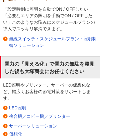
オフィス以外の工場や倉庫などでも便利で
「設定時刻に照明を自動でON / OFFしたい」
す。例えば、工場では無線スイッチで作業
「必要なエリアの照明を手動でON / OFFした
場所だけを明るくすることができます。
い」このようなお悩みはスケジュールプランの
導入でスッキリ解消できます。
無線スイッチ・スケジュールプラン：照明制
そして、倉庫では荷物でスイッチが隠れて
御ソリューション
も大丈夫です。しかも、電力の見える化
も。照明ごとの使用量はもちろん、スケジ
ュール管理も可能です。
電力の「見える化」で電力の無駄を発見
した後も大塚商会にお任せください
工場・倉庫には投光器型LED、店舗にはハロ
ゲン型LED、オフィスには直管型LED。大塚
LED照明やプリンター、サーバーの仮想化な
商会なら、ビル全体のエネルギー管理、
ど、幅広くお客様の節電対策をサポートしま
BEMSにも対応しています。LED照明とプラ
す。
グワイズ、同時に設置するのがお得です。
LED照明
複合機／コピー機／プリンター
サーバーソリューション
仮想化