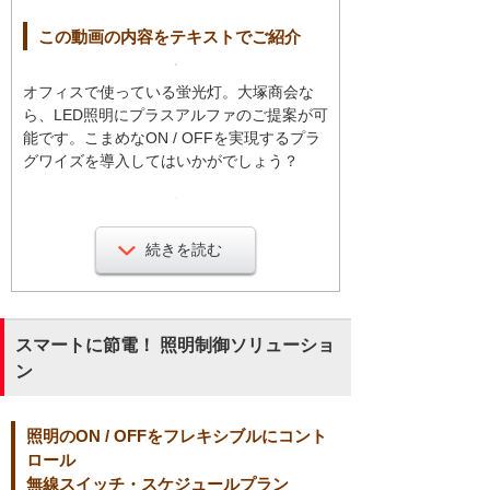
この動画の内容をテキストでご紹介
オフィスで使っている蛍光灯。大塚商会な
ら、LED照明にプラスアルファのご提案が可
能です。こまめなON / OFFを実現するプラ
グワイズを導入してはいかがでしょう？
例えば、無線スイッチ。LEDと組み合わせる
ととても便利になります。スイッチは電池
続きを読む
式なので、配線の必要はありません。無線
スイッチなら照明のON / OFFを無線で制御
できます。
スマートに節電！ 照明制御ソリューショ
ン
個別にスイッチをつけたり、オフィスに合
わせて自由にグルーピングを設定できま
す。スイッチの割り当ては、後からパソコ
照明のON / OFFをフレキシブルにコント
ンから変更できます。
ロール
無線スイッチ・スケジュールプラン