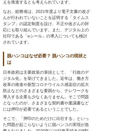
えを推進するとも考えられています。
なお、総務省は、2021年度より電子文書の改ざ
んが行われていないことを証明する「タイムス
タンプ」の認定制度を設け、不正や改ざんの対
応にも取り組んでいます。また、デジタル上の
社印である「eシール」の導入についても検討
されています。
脱ハンコはなぜ必要？ 脱ハンコの現状と
は
日本政府は主要政策の筆頭として、「行政のデ
ジタル化」を挙げてきました。近年は、働き方
改革の推進や新型コロナウイルス感染症の拡大
防止などのさまざまな要因から、テレワークを
導入する企業も少なくありません。そこで問題
となったのが、さまざまな契約書や稟議書など
には押印が必要であるということでした。
そこで、「押印のためだけに出社する」といっ
た問題が起こらないように脱ハンコの実現が急
務となりました。2020年には行政手続きの9割