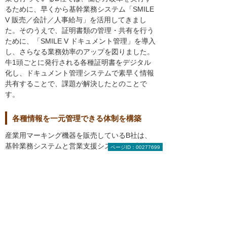
るために、早くから基幹業務システム「SMILE
V 販売／会計／人事給与」を活用してきまし
た。そのうえで、証明書類の管理・共有を行う
ために、「SMILE V ドキュメント管理」を導入
し、さらなる業務効率のアップを図りました。
牛1頭ごとに発行される各種証明書をデジタル
化し、ドキュメント管理システムで素早く情報
共有することで、課題が解決したとのことで
す。
各種情報を一元管理できる体制を構築
産業用マーキング機器を販売しているB社は、
基幹業務システムと営業支援システムの連携に
ページID：00277699
課題があり、OSのバージョンアップのたびに改
修するコストも生じていました。しかし、全て
のシステムをトータルパッケージで刷新し、大
塚商会が提供している「SMILE BS シリーズ」
をカスタマイズすることでシステム間の連携を
実現することができました。ワークフローやセ
キュリティ対策も強化され、高い生産性をかな