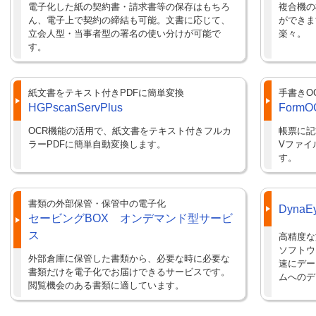
電子化した紙の契約書・請求書等の保存はもちろ
複合機の
ん、電子上で契約の締結も可能。文書に応じて、
ができま
立会人型・当事者型の署名の使い分けが可能で
楽々。
す。
紙文書をテキスト付きPDFに簡単変換
手書きO
HGPscanServPlus
FormO
OCR機能の活用で、紙文書をテキスト付きフルカ
帳票に記
ラーPDFに簡単自動変換します。
Vファイ
す。
書類の外部保管・保管中の電子化
DynaEy
セービングBOX オンデマンド型サービ
ス
高精度な
ソフトウ
外部倉庫に保管した書類から、必要な時に必要な
速にデー
書類だけを電子化でお届けできるサービスです。
ムへのデ
閲覧機会のある書類に適しています。