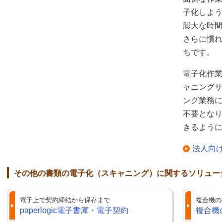
子化しよ
膨大な時
さらに慣
ちです。
電子化作業
ャニング
ング業務
不要とな
きるよう
法人向
その他の書類の電子化（スキャニング）に関するソリュー
電子上で契約締結から保存まで
複合機の
paperlogic電子書庫・電子契約
複合機