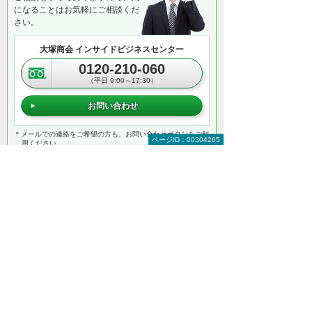
になることはお気軽にご相談くだ
さい。
大塚商会 インサイドビジネスセンター
0120-210-060
（平日 9:00～17:30）
お問い合わせ
＊メールでの連絡をご希望の方も、お問い合わせボタンをご利
ページID：00304265
用ください。
以下のようなご相談でもお客様に寄り添い、
具体的な解決方法をアドバイスします
どこから手をつければよいか分からない
検討すべきポイントを教えてほしい
自社に必要なものを提案してほしい
予算内で最適なプランを提案してほしい
何から相談したらよいのか分からない方はこ
ちら（ITよろず相談窓口）