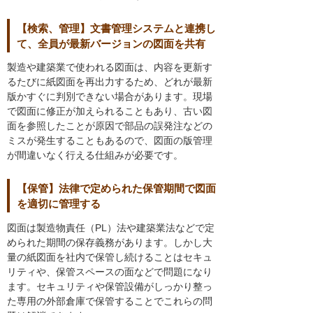
【検索、管理】文書管理システムと連携し
て、全員が最新バージョンの図面を共有
製造や建築業で使われる図面は、内容を更新す
るたびに紙図面を再出力するため、どれが最新
版かすぐに判別できない場合があります。現場
で図面に修正が加えられることもあり、古い図
面を参照したことが原因で部品の誤発注などの
ミスが発生することもあるので、図面の版管理
が間違いなく行える仕組みが必要です。
【保管】法律で定められた保管期間で図面
を適切に管理する
図面は製造物責任（PL）法や建築業法などで定
められた期間の保存義務があります。しかし大
量の紙図面を社内で保管し続けることはセキュ
リティや、保管スペースの面などで問題になり
ます。セキュリティや保管設備がしっかり整っ
た専用の外部倉庫で保管することでこれらの問