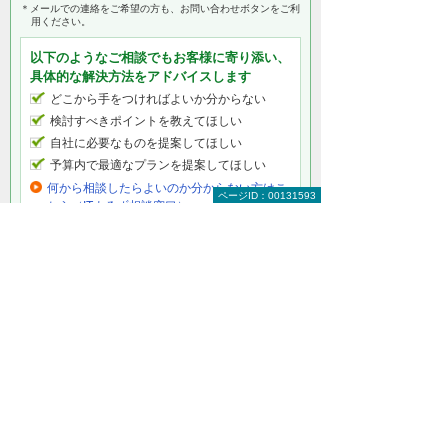
＊メールでの連絡をご希望の方も、お問い合わせボタンをご利
用ください。
以下のようなご相談でもお客様に寄り添い、
具体的な解決方法をアドバイスします
どこから手をつければよいか分からない
検討すべきポイントを教えてほしい
自社に必要なものを提案してほしい
予算内で最適なプランを提案してほしい
何から相談したらよいのか分からない方はこ
ページID：00131593
ちら（ITよろず相談窓口）
文書管理をもっと知りたい
文書管理トップ
お困りごと別に見る文書管理の方法
書類別に見る文書管理の方法
電子化する（スキャニング）
管理・検索・共有する