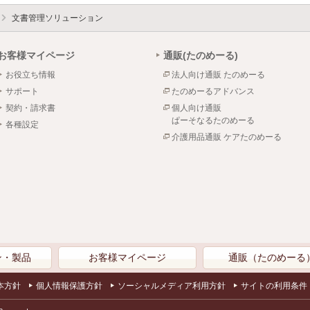
文書管理ソリューション
お客様マイページ
通販(たのめーる)
お役立ち情報
法人向け通販 たのめーる
サポート
たのめーるアドバンス
契約・請求書
個人向け通販
ぱーそなるたのめーる
各種設定
介護用品通販 ケアたのめーる
ン・製品
お客様マイページ
通販（たのめーる
本方針
個人情報保護方針
ソーシャルメディア利用方針
サイトの利用条件