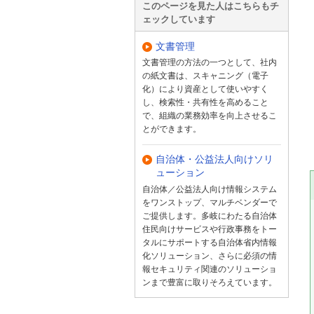
このページを見た人はこちらもチ
ェックしています
文書管理
文書管理の方法の一つとして、社内
の紙文書は、スキャニング（電子
化）により資産として使いやすく
し、検索性・共有性を高めること
で、組織の業務効率を向上させるこ
とができます。
自治体・公益法人向けソリ
ューション
自治体／公益法人向け情報システム
をワンストップ、マルチベンダーで
ご提供します。多岐にわたる自治体
住民向けサービスや行政事務をトー
タルにサポートする自治体省内情報
化ソリューション、さらに必須の情
報セキュリティ関連のソリューショ
ンまで豊富に取りそろえています。