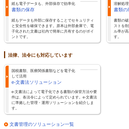
紙も電子データも、外部保存で効率化
溶解処理
書類の保存
書類の
紙もデータも外部に保存することでセキュリティ
書類の破
と安全性を確保できます。原本は外部倉庫で、電
ストを削
子化された文書は社内で簡単に共有するのがポイ
ル率が高
ントです。
す。
法律、法令にも対応しています
国税書類、医療関係書類などを電子化
して活用
e-文書法ソリューション
e-文書法によって電子化できる書類の保管方法や要
件は、各法令によって定められています。e-文書法
に準拠した管理・運用ソリューションを紹介しま
す。
文書管理のソリューション一覧