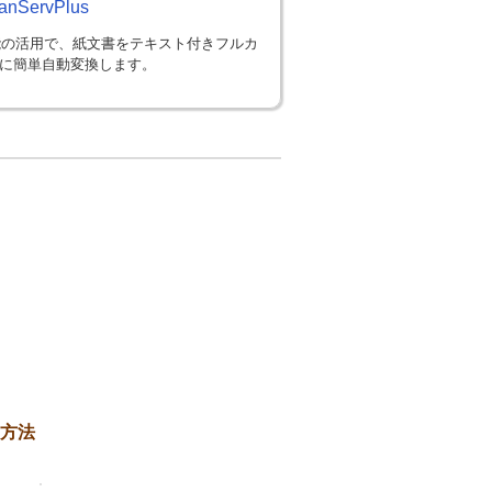
anServPlus
能の活用で、紙文書をテキスト付きフルカ
Fに簡単自動変換します。
る方法