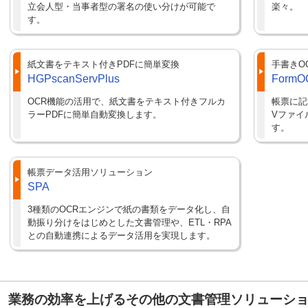
立会人型・当事者型の署名の使い分けが可能で
楽々。
す。
紙文書をテキスト付きPDFに簡単変換
手書きO
HGPscanServPlus
FormO
OCR機能の活用で、紙文書をテキスト付きフルカ
帳票に記
ラーPDFに簡単自動変換します。
Vファイ
す。
帳票データ活用ソリューション
SPA
3種類のOCRエンジンで紙の書類をデータ化し、自
動振り分けをはじめとした文書管理や、ETL・RPA
との自動連携によるデータ活用を実現します。
業務の効率を上げるその他の文書管理ソリューシ