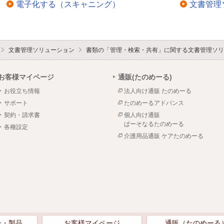
電子化する（スキャニング）
文書管理
文書管理ソリューション
書類の「管理・検索・共有」に関する文書管理ソリ
お客様マイページ
通販(たのめーる)
お役立ち情報
法人向け通販 たのめーる
サポート
たのめーるアドバンス
契約・請求書
個人向け通販
ぱーそなるたのめーる
各種設定
介護用品通販 ケアたのめーる
ン・製品
お客様マイページ
通販（たのめーる