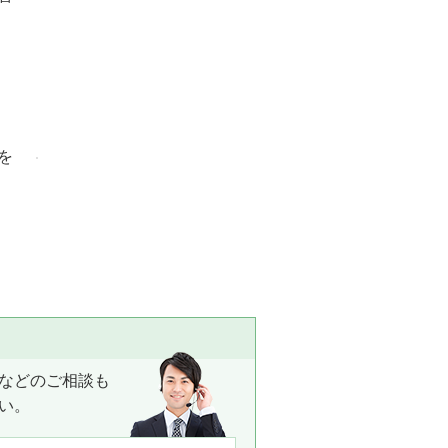
を
ト
などのご相談も
い。