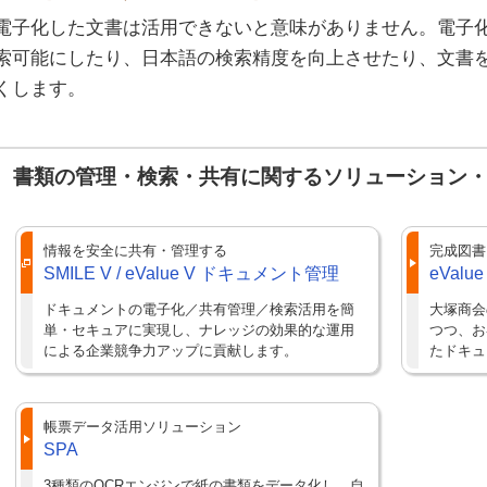
電子化した文書は活用できないと意味がありません。電子
索可能にしたり、日本語の検索精度を向上させたり、文書
くします。
書類の管理・検索・共有に関するソリューション
情報を安全に共有・管理する
完成図書
SMILE V / eValue V ドキュメント管理
eValue 
ドキュメントの電子化／共有管理／検索活用を簡
大塚商会
単・セキュアに実現し、ナレッジの効果的な運用
つつ、お
による企業競争力アップに貢献します。
たドキュ
帳票データ活用ソリューション
SPA
3種類のOCRエンジンで紙の書類をデータ化し、自