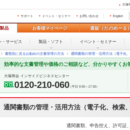
大塚
サポート
イベント・セミナー
お問い合わせ
English
製品
お客様マイページ
通販（たのめーる
ン・
サービス
製品・ソフト
イベント・
セミナー
書類別に見るお勧めの文書管理の方法
通関書類の管理・活用方法（電子化、
効率的な文書管理や価格のご相談など、分かりやすくお
大塚商会 インサイドビジネスセンター
0120-210-060
（平日 9:00～17:30）
通関書類の管理・活用方法（電子化、検索
通関書類、申告控え、許可証、I