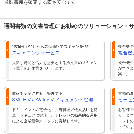
通関書類を破棄する際も安心です。
通関書類の文書管理にお勧めのソリューション・
1枚5円（A4）からの低価格でスキャンを代行
複合機の
スキャニングサービス
複合機
大変な時間と労力を必要とする紙文書のスキャン
複合機の
（電子化）作業を代行します。
ができま
楽々。
情報を安全に共有・管理する
書類の倉
SMILE V / eValue V ドキュメント管理
セービ
ドキュメントの電子化／共有管理／検索活用を簡
お客様の
単・セキュアに実現し、ナレッジの効果的な運用
りします
による企業競争力アップに貢献します。
ロットの
っていま