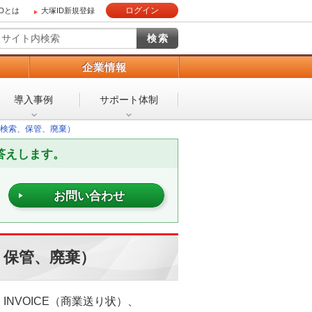
ログイン
IDとは
大塚ID新規登録
）
企業情報
導入事例
サポート体制
検索、保管、廃棄）
答えします。
お問い合わせ
、保管、廃棄）
NVOICE（商業送り状）、