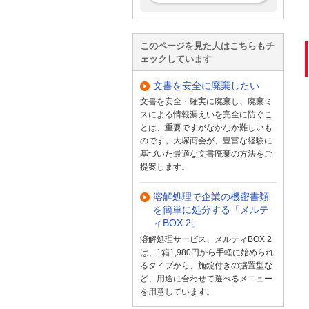
このページを見た人はこちらもチ
ェックしています
文書を安全に廃棄したい
文書を安全・確実に廃棄し、廃棄ミ
スによる情報漏えいを完全に防ぐこ
とは、重要ですがなかなか難しいも
のです。大塚商会が、豊富な経験に
基づいた最適な文書廃棄の方法をご
提案します。
溶解処理で企業の機密書類
を簡単に処分する「メルテ
ィBOX 2」
溶解処理サービス、メルティBOX 2
は、1箱1,980円から手軽に始められ
るタイプから、施錠付きの据置型な
ど、用途に合わせて選べるメニュー
を用意しています。