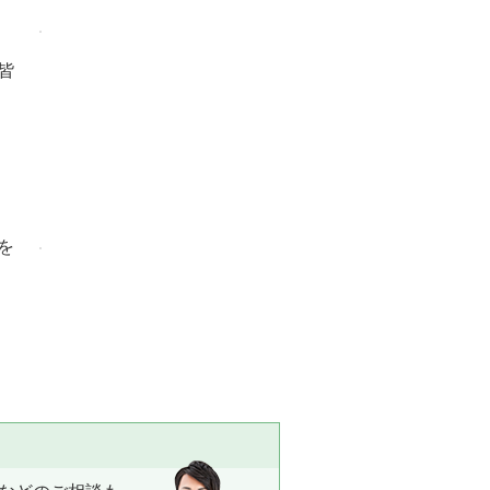
皆
を
ト