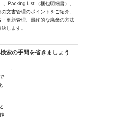
証券）、Packing List （梱包明細書）、
類の文書管理のポイントをご紹介。
索・更新管理、最終的な廃棄の方法
解決します。
と検索の手間を省きましょう
で
化
と
作