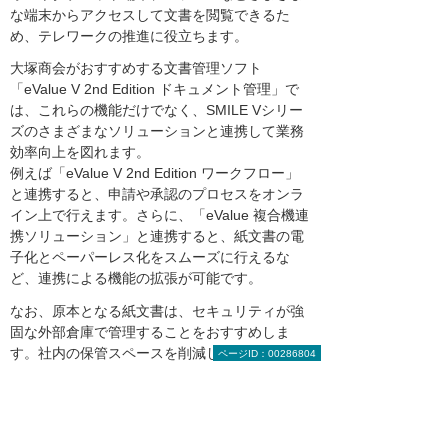
な端末からアクセスして文書を閲覧できるた
め、テレワークの推進に役立ちます。
大塚商会がおすすめする文書管理ソフト
「eValue V 2nd Edition ドキュメント管理」で
は、これらの機能だけでなく、SMILE Vシリー
ズのさまざまなソリューションと連携して業務
効率向上を図れます。
例えば「eValue V 2nd Edition ワークフロー」
と連携すると、申請や承認のプロセスをオンラ
イン上で行えます。さらに、「eValue 複合機連
携ソリューション」と連携すると、紙文書の電
子化とペーパーレス化をスムーズに行えるな
ど、連携による機能の拡張が可能です。
なお、原本となる紙文書は、セキュリティが強
固な外部倉庫で管理することをおすすめしま
す。社内の保管スペースを削減し、重要な文書
ページID：00286804
をしっかりと守ることができるでしょう。
文書管理システム「eValue V 2nd Edition ド
キュメント管理」