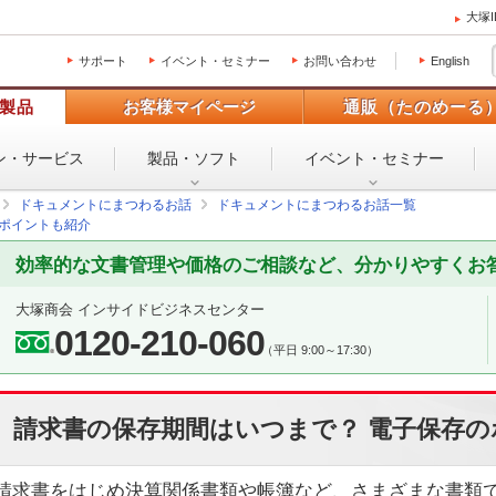
大塚
サポート
イベント・セミナー
お問い合わせ
English
製品
お客様マイページ
通販（たのめーる
ン・
サービス
製品・ソフト
イベント・
セミナー
ドキュメントにまつわるお話
ドキュメントにまつわるお話一覧
のポイントも紹介
効率的な文書管理や価格のご相談など、分かりやすくお
大塚商会 インサイドビジネスセンター
0120-210-060
（平日 9:00～17:30）
請求書の保存期間はいつまで？ 電子保存
請求書をはじめ決算関係書類や帳簿など、さまざまな書類