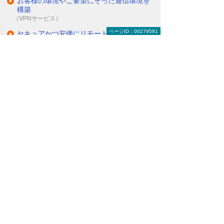
お客様の環境やご要望にそった通信環境を
構築
（VPNサービス）
ページID：00279581
セキュアかつ安価にリモートアクセスを可
能に
（リモートアクセスソリューション＜O-CNET AIRシ
リーズ＞）
ITインフラにまつわる保守・管理・運用を
丸ごとお任せ
（マネージドネットワークサービス＜MNS＞）
ナビゲーションメニュー
セキュリティ
インターネットの安全対策
パソコン・タブレットの安全対策
サーバーの安全対策