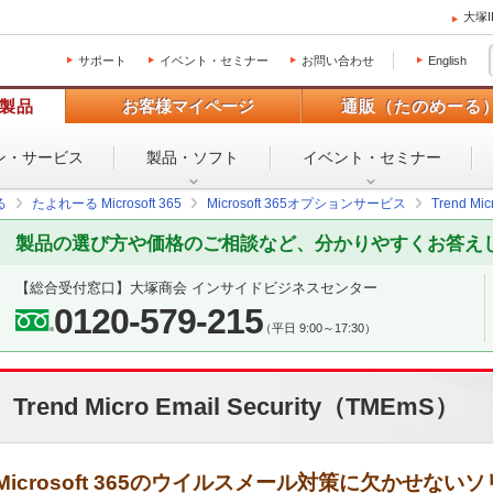
大塚
サポート
イベント・セミナー
お問い合わせ
English
製品
お客様マイページ
通販（たのめーる
ン・
サービス
製品・ソフト
イベント・
セミナー
る
たよれーる Microsoft 365
Microsoft 365オプションサービス
Trend Mi
製品の選び方や価格のご相談など、分かりやすくお答え
【総合受付窓口】大塚商会 インサイドビジネスセンター
0120-579-215
（平日 9:00～17:30）
Trend Micro Email Security（TMEmS）
Microsoft 365のウイルスメール対策に欠かせない