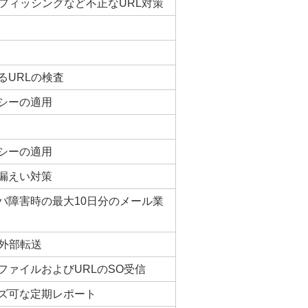
フィッシングなど不正なURL対策
るURLの検査
シーの適用
シーの適用
漏えい対策
バ障害時の最大10日分のメール業
の外部転送
ense：ファイルおよびURLのSO受信
ズ可な定期レポート