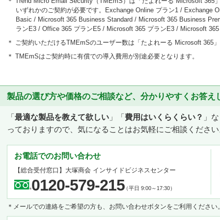
＊ Trend Micro Email Security（TMEmS）は「たよれーる Micro
いずれかのご契約が必要です。Exchange Online プラン1 / Exchange Online 
Basic / Microsoft 365 Business Standard / Microsoft 365 Business P
ランE3 / Office 365 プランE5 / Microsoft 365 プランE3 / Microsoft 
＊ ご契約いただけるTMEmSのユーザー数は「たよれーる Microsoft 3
＊ TMEmSはご契約時に有償での導入費用が別途必要となります。
製品の選び方や価格のご相談など、分かりやすくお答え
「
最適な製品を教えて欲しい
」「
費用はいくらくらい？
」な
っておりますので、気になることはお気軽にご相談ください
お電話でのお問い合わせ
【総合受付窓口】大塚商会 インサイドビジネスセンター
0120-579-215
（平日 9:00～17:30）
＊メールでの連絡をご希望の方も、お問い合わせボタンをご利用ください