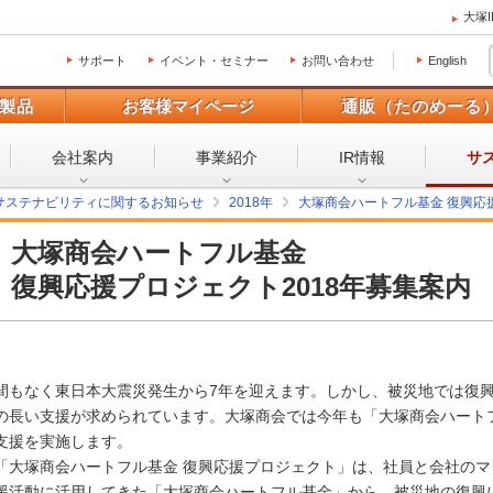
大塚
サポート
イベント・セミナー
お問い合わせ
English
製品
お客様マイページ
通販（たのめーる
会社案内
事業紹介
IR情報
サ
サステナビリティに関するお知らせ
2018年
大塚商会ハートフル基金 復興応
大塚商会ハートフル基金
復興応援プロジェクト2018年募集案内
間もなく東日本大震災発生から7年を迎えます。しかし、被災地では復
の長い支援が求められています。大塚商会では今年も「大塚商会ハート
支援を実施します。
「大塚商会ハートフル基金 復興応援プロジェクト」は、社員と会社の
援活動に活用してきた「大塚商会ハートフル基金」から、被災地の復興