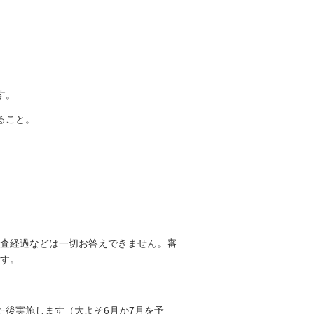
。
す。
ること。
査経過などは一切お答えできません。審
す。
た後実施します（大よそ6月か7月を予