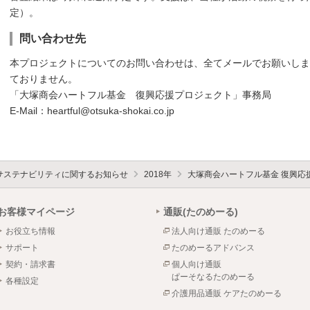
定）。
問い合わせ先
本プロジェクトについてのお問い合わせは、全てメールでお願いしま
ておりません。
「大塚商会ハートフル基金 復興応援プロジェクト」事務局
E-Mail：heartful@otsuka-shokai.co.jp
サステナビリティに関するお知らせ
2018年
大塚商会ハートフル基金 復興応
お客様マイページ
通販(たのめーる)
お役立ち情報
法人向け通販 たのめーる
サポート
たのめーるアドバンス
契約・請求書
個人向け通販
ぱーそなるたのめーる
各種設定
介護用品通販 ケアたのめーる