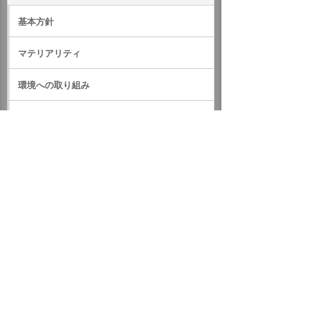
基本方針
マテリアリティ
環境への取り組み
社会への取り組み
ガバナンス
サステナビリティデータ
外部評価・参加しているイニシアティブ
GRIスタンダード対照表
サステナビリティに関するお知らせ
統合報告書（IR情報）