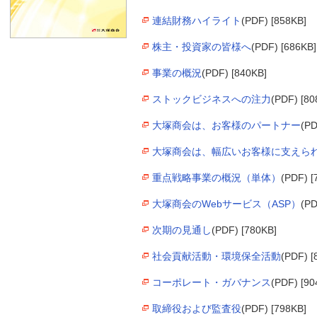
連結財務ハイライト
(PDF) [858KB]
株主・投資家の皆様へ
(PDF) [686KB]
事業の概況
(PDF) [840KB]
ストックビジネスへの注力
(PDF) [80
大塚商会は、お客様のパートナー
(PD
大塚商会は、幅広いお客様に支えら
重点戦略事業の概況（単体）
(PDF) [
大塚商会のWebサービス（ASP）
(PD
次期の見通し
(PDF) [780KB]
社会貢献活動・環境保全活動
(PDF) [
コーポレート・ガバナンス
(PDF) [90
取締役および監査役
(PDF) [798KB]