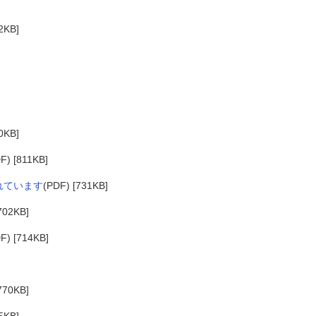
2KB]
0KB]
F) [811KB]
れています
(PDF) [731KB]
702KB]
F) [714KB]
770KB]
5KB]