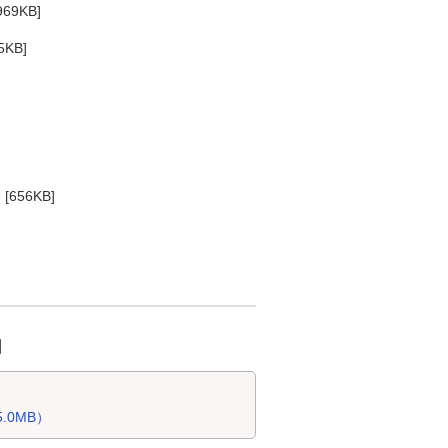
969KB]
5KB]
 [656KB]
日
.0MB）