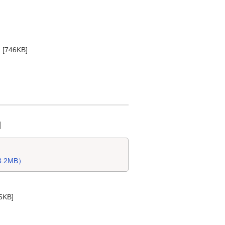
 [746KB]
日
.2MB）
5KB]