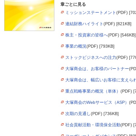
章ごとに見る
ミッションステートメント
(PDF) [70
連結財務ハイライト
(PDF) [821KB]
株主・投資家の皆様へ
(PDF) [546KB]
事業の概況
(PDF) [793KB]
ストックビジネスへの注力
(PDF) [77
大塚商会は、お客様のパートナー
(PD
大塚商会は、幅広いお客様に支えら
重点戦略事業の概況（単体）
(PDF) [
大塚商会のWebサービス（ASP）
(PD
次期の見通し
(PDF) [736KB]
社会貢献活動・環境保全活動
(PDF) [
コーポレート・ガバナンス
(PDF) [83