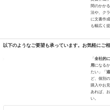
間のかか
法や、ク
に文書作
も幅広く
以下のようなご要望も承っています。お気軽にご
「
全社的
用
になる
たい」「
ど、個別
購入やお
あれば、
い。